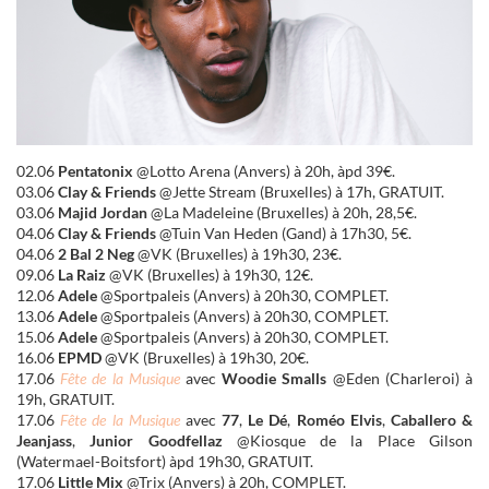
02.06
Pentatonix
@Lotto Arena (Anvers) à 20h, àpd 39€.
03.06
Clay & Friends
@Jette Stream (Bruxelles) à 17h, GRATUIT.
03.06
Majid Jordan
@La Madeleine (Bruxelles) à 20h, 28,5€.
04.06
Clay & Friends
@Tuin Van Heden (Gand) à 17h30, 5€.
04.06
2 Bal 2 Neg
@VK (Bruxelles) à 19h30, 23€.
09.06
La Raiz
@VK (Bruxelles) à 19h30, 12€.
12.06
Adele
@Sportpaleis (Anvers) à 20h30, COMPLET.
13.06
Adele
@Sportpaleis (Anvers) à 20h30, COMPLET.
15.06
Adele
@Sportpaleis (Anvers) à 20h30, COMPLET.
16.06
EPMD
@VK (Bruxelles) à 19h30, 20€.
17.06
Fête de la Musique
avec
Woodie Smalls
@Eden (Charleroi) à
19h, GRATUIT.
17.06
Fête de la Musique
avec
77
,
Le Dé
,
Roméo Elvis
,
Caballero &
Jeanjass
,
Junior Goodfellaz
@Kiosque de la Place Gilson
(Watermael-Boitsfort) àpd 19h30, GRATUIT.
17.06
Little Mix
@Trix (Anvers) à 20h, COMPLET.