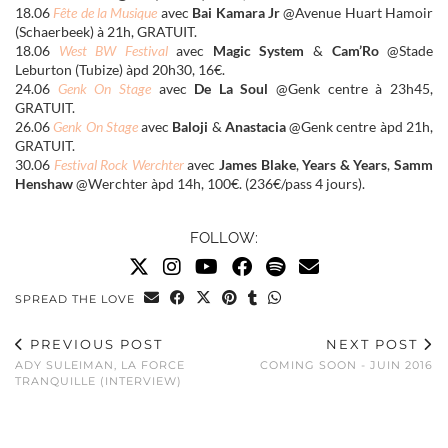
18.06
Fête de la Musique
avec
Bai Kamara Jr
@Avenue Huart Hamoir
(Schaerbeek) à 21h, GRATUIT.
18.06
West BW Festival
avec
Magic System
&
Cam’Ro
@Stade
Leburton (Tubize) àpd 20h30, 16€.
24.06
Genk On Stage
avec
De La Soul
@Genk centre à 23h45,
GRATUIT.
26.06
Genk On Stage
avec
Baloji
&
Anastacia
@Genk centre àpd 21h,
GRATUIT.
30.06
Festival Rock Werchter
avec
James Blake
,
Years & Years
,
Samm
Henshaw
@Werchter àpd 14h, 100€. (236€/pass 4 jours).
FOLLOW:
SPREAD THE LOVE
PREVIOUS POST
NEXT POST
ADY SULEIMAN, LA FORCE
COMING SOON - JUIN 2016
TRANQUILLE (INTERVIEW)