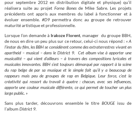
pour septembre 2012 en distribution digitale et physique) qu’il
réalisera suite au projet
Forna Bones
de Mike Sabre. Les projets
précédents ont appris aux membres du label à fonctionner et à
évoluer ensemble.
#D9
permettra donc au groupe de retrouver
maturité artistique et professionnelle.
Lorsque l’on demande à
Irakoze Florent
, manager du groupe BBH,
de nous en dire un peu plus sur ce retour, celui-ci nous répond :
« A
l’instar du film, les BBH se considèrent comme des extraterrestres vivant en
apartheid – musical – dans le District 9. Cet album vise à apporter une
musicalité – qui vient d’ailleurs – à travers des compositions lyricales et
musicales innovantes. BBH s’est toujours démarqué par rapport à la scène
du rap belge de par sa musique et le simple fait qu’il y a beaucoup de
rappeurs mais peu de groupes de rap en Belgique. Leur force, c’est la
créativité qui ressort du travail à quatre : chacun, avec ses influences,
apporte une couleur musicale différente, ce qui permet de toucher un plus
large public. »
Sans plus tarder, découvrons ensemble le titre
BOUGE
issu de
l’album
District 9
.