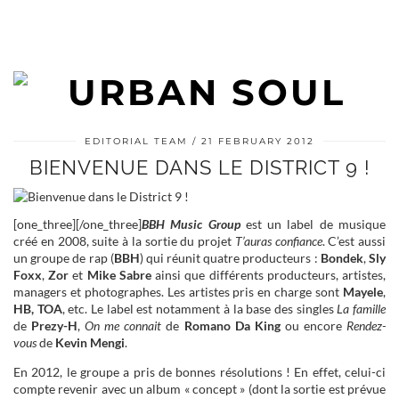
EDITORIAL TEAM
21 FEBRUARY 2012
BIENVENUE DANS LE DISTRICT 9 !
[one_three]
[/one_three]
BBH Music Group
est un label de musique
créé en 2008, suite à la sortie du projet
T’auras confiance
. C’est aussi
un groupe de rap (
BBH
) qui réunit quatre producteurs :
Bondek
,
Sly
Foxx
,
Zor
et
Mike Sabre
ainsi que différents producteurs, artistes,
managers et photographes. Les artistes pris en charge sont
Mayele
,
HB, TOA
, etc. Le label est notamment à la base des singles
La famille
de
Prezy-H
,
On me connait
de
Romano Da King
ou encore
Rendez-
vous
de
Kevin Mengi
.
En 2012, le groupe a pris de bonnes résolutions ! En effet, celui-ci
compte revenir avec un album « concept » (dont la sortie est prévue