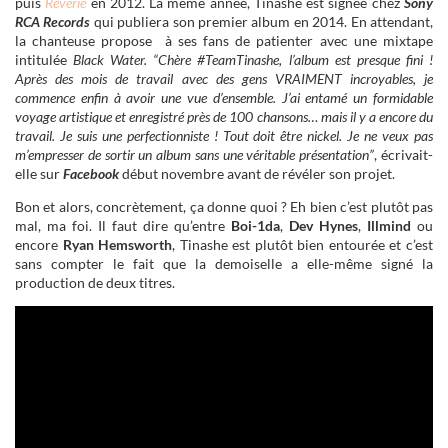
puis
Reverie
en 2012. La même année, Tinashe est signée chez
Sony
RCA Records
qui publiera son premier album en 2014. En attendant,
la chanteuse propose à ses fans de patienter avec une mixtape
intitulée
Black Water. “Chère #TeamTinashe, l’album est presque fini !
Après des mois de travail avec des gens VRAIMENT incroyables, je
commence enfin à avoir une vue d’ensemble. J’ai entamé un formidable
voyage artistique et enregistré près de 100 chansons… mais il y a encore du
travail. Je suis une perfectionniste ! Tout doit être nickel. Je ne veux pas
m’empresser de sortir un album sans une véritable présentation”
, écrivait-
elle sur
Facebook
début novembre avant de révéler son projet.
Bon et alors, concrètement, ça donne quoi ? Eh bien c’est plutôt pas
mal, ma foi. Il faut dire qu’entre
Boi-1da
,
Dev Hynes
,
Illmind
ou
encore
Ryan Hemsworth
, Tinashe est plutôt bien entourée et c’est
sans compter le fait que la demoiselle a elle-même signé la
production de deux titres.