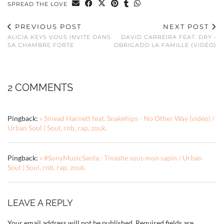
SPREAD THE LOVE
PREVIOUS POST
NEXT POST
ALICIA KEYS VOUS INVITE DANS
DAVID CARREIRA FEAT. DRY -
SA CHAMBRE FORTE
OBRIGADO LA FAMILLE (VIDÉO)
2 COMMENTS
Pingback:
» Sinead Harnett feat. Snakehips - No Other Way (vidéo) /
Urban Soul | Soul, rnb, rap, zouk.
Pingback:
» #SonyMusicSanta : Tinashe sous mon sapin / Urban
Soul | Soul, rnb, rap, zouk.
LEAVE A REPLY
Your email address will not be published.
Required fields are