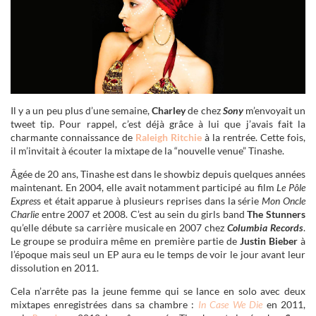
Il y a un peu plus d’une semaine,
Charley
de chez
Sony
m’envoyait un
tweet tip. Pour rappel, c’est déjà grâce à lui que j’avais fait la
charmante connaissance de
Raleigh Ritchie
à la rentrée. Cette fois,
il m’invitait à écouter la mixtape de la “nouvelle venue” Tinashe.
Âgée de 20 ans, Tinashe est dans le showbiz depuis quelques années
maintenant. En 2004, elle avait notamment participé au film
Le Pôle
Expres
s et était apparue à plusieurs reprises dans la série
Mon Oncle
Charlie
entre 2007 et 2008. C’est au sein du girls band
The Stunners
qu’elle débute sa carrière musicale en 2007 chez
Columbia Records
.
Le groupe se produira même en première partie de
Justin Bieber
à
l’époque mais seul un EP aura eu le temps de voir le jour avant leur
dissolution en 2011.
Cela n’arrête pas la jeune femme qui se lance en solo avec deux
mixtapes enregistrées dans sa chambre :
In Case We Die
en 2011,