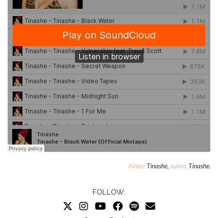
Aimez
Tinashe,
suivez
Tinashe.
FOLLOW: