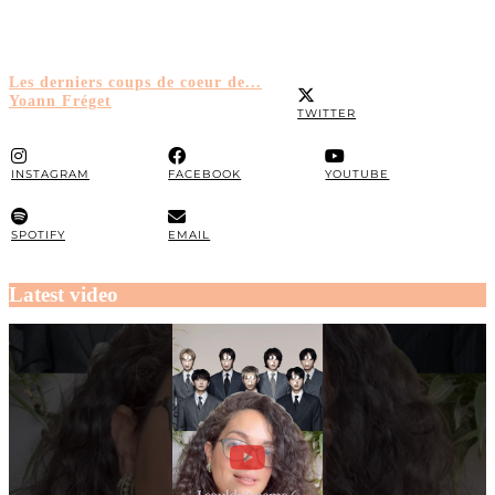
Les derniers coups de coeur de...
Yoann Fréget
TWITTER
INSTAGRAM
FACEBOOK
YOUTUBE
SPOTIFY
EMAIL
Latest video