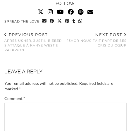
FOLLOW:
SPREAD THE LOVE
PREVIOUS POST
NEXT POST
APRÈS USHER, JUSTIN BIEBER
13HOR NOUS FAIT PART DE SES
S’ATTAQUE À KANYE WEST &
CRIS DU CŒUR
RAEKWON !
LEAVE A REPLY
Your email address will not be published.
Required fields are
marked
*
Comment
*