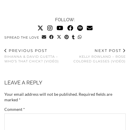
FOLLOW:
SPREAD THE LOVE
PREVIOUS POST
NEXT POST
RIHANNA & DAVID GUETTA –
KELLY ROWLAND – ROSE
WHO’S THAT CHICK? (VIDÉO)
COLORED GLASSES (VIDÉO)
LEAVE A REPLY
Your email address will not be published.
Required fields are
marked
*
Comment
*