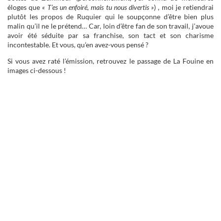
éloges que
« T’es un enfoiré, mais tu nous divertis »
) , moi je retiendrai
plutôt les propos de Ruquier qui le soupçonne d’être bien plus
malin qu’il ne le prétend… Car, loin d’être fan de son travail, j’avoue
avoir été séduite par sa franchise, son tact et son charisme
incontestable. Et vous, qu’en avez-vous pensé ?
Si vous avez raté l’émission, retrouvez le passage de La Fouine en
images ci-dessous !