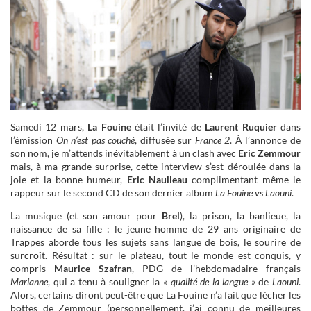
Samedi 12 mars,
La Fouine
était l’invité de
Laurent Ruquier
dans
l’émission
On n’est pas couché
, diffusée sur
France 2
. À l’annonce de
son nom, je m’attends inévitablement à un clash avec
Eric Zemmour
mais, à ma grande surprise, cette interview s’est déroulée dans la
joie et la bonne humeur,
Eric Naulleau
complimentant même le
rappeur sur le second CD de son dernier album
La Fouine vs Laouni
.
La musique (et son amour pour
Brel
), la prison, la banlieue, la
naissance de sa fille : le jeune homme de 29 ans originaire de
Trappes aborde tous les sujets sans langue de bois, le sourire de
surcroît. Résultat : sur le plateau, tout le monde est conquis, y
compris
Maurice Szafran
, PDG de l’hebdomadaire français
Marianne
, qui a tenu à souligner la
« qualité de la langue »
de
Laouni
.
Alors, certains diront peut-être que La Fouine n’a fait que lécher les
bottes de Zemmour (personnellement, j’ai connu de meilleures