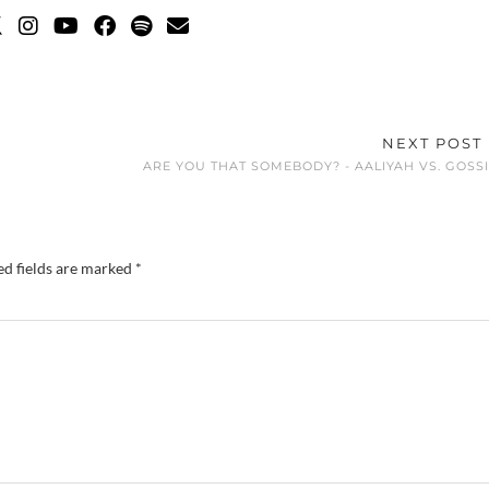
NEXT POST
ARE YOU THAT SOMEBODY? - AALIYAH VS. GOSS
ed fields are marked
*