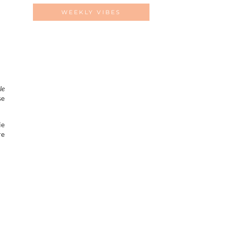
WEEKLY VIBES
le
se
ie
re