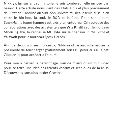
Nikkiya
. En surfant sur la toile, je suis tombé sur elle un peu par
hasard. Cette artiste nous vient des Etats-Unis et plus précisément
de l’Etat de Caroline du Sud. Son univers musical oscille aussi bien
entre le hip-hop, la soul, le R&B et la funk. Pour son album,
SpeakHer
, la jeune femme s’est très bien entourée. On retrouve des
collaborations avec des artistes tels que
Wiz Khalifa
sur le morceau
Middle Of You,
la rappeuse
MC Lyte
sur la chanson
In the Game
et
Yelawolf
pour le morceau
Speak Her Sex
.
Afin de découvrir ses morceaux,
Nikkiya
offre aux internautes la
possibilité de télécharger gratuitement son LP
SpeakHer
sur le net.
Cliquez
ici
pour accéder à l’album.
Pour mieux cerner le personnage, rien de mieux qu’un clip vidéo
pour se faire une idée des talents vocaux et scéniques de la Miss.
Découvrons sans plus tarder
Cheater
!