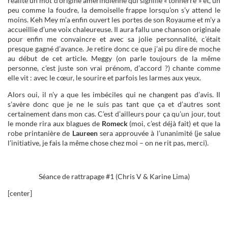
réalité un mot d’origine amérindienne qui signifie « tonnerre » et, un
peu comme la foudre, la demoiselle frappe lorsqu’on s’y attend le
moins. Keh Mey m’a enfin ouvert les portes de son Royaume et m’y a
accueillie d’une voix chaleureuse. Il aura fallu une chanson originale
pour enfin me convaincre et avec sa jolie personnalité, c’était
presque gagné d’avance. Je retire donc ce que j’ai pu dire de moche
au début de cet article. Meggy (on parle toujours de la même
personne, c’est juste son vrai prénom, d’accord ?) chante comme
elle vit : avec le cœur, le sourire et parfois les larmes aux yeux.
Alors oui, il n’y a que les imbéciles qui ne changent pas d’avis. Il
s’avère donc que je ne le suis pas tant que ça et d’autres sont
certainement dans mon cas. C’est d’ailleurs pour ça qu’un jour, tout
le monde rira aux blagues de
Romeck
(moi, c’est déjà fait) et que la
robe printanière de
Laureen
sera approuvée à l’unanimité (je salue
l’initiative, je fais la même chose chez moi – on ne rit pas, merci).
Séance de rattrapage #1 (Chris V & Karine Lima)
[center]