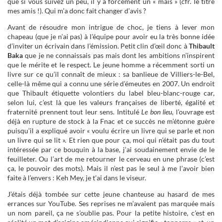
que si vous suivez un peu, il y a forcément un « mais » (cfr. le titre
mes amis !). Qui m’a donc fait changer d’avis ?
Avant de résoudre mon intrigue de choc, je tiens à lever mon
chapeau (que je n’ai pas) à l’équipe pour avoir eu la très bonne idée
d’inviter un écrivain dans l’émission. Petit clin d’œil donc à
Thibault
Baka
que je ne connaissais pas mais dont les ambitions n’inspirent
que le mérite et le respect. Le jeune homme a récemment sorti un
livre sur ce qu’il connaît de mieux : sa banlieue de Villiers-le-Bel,
celle-là même qui a connu une série d’émeutes en 2007. Un endroit
que Thibault étiquette volontiers du label bleu-blanc-rouge car,
selon lui, c’est là que les valeurs françaises de liberté, égalité et
fraternité prennent tout leur sens. Intitulé
Le bon lieu
, l’ouvrage est
déjà en rupture de stock à la Fnac et ce succès ne m’étonne guère
puisqu’il a expliqué avoir « voulu écrire un livre qui se parle et non
un livre qui se lit ». Et rien que pour ça, moi qui n’était pas du tout
intéressée par ce bouquin à la base, j’ai soudainement envie de le
feuilleter. Ou l’art de me retourner le cerveau en une phrase (c’est
ça, le pouvoir des mots). Mais il n’est pas le seul à me l’avoir bien
faite à l’envers : Keh Mey, je t’ai dans le viseur.
J’étais déjà tombée sur cette jeune chanteuse au hasard de mes
errances sur YouTube. Ses reprises ne m’avaient pas marquée mais
un nom pareil, ça ne s’oublie pas. Pour la petite histoire, c’est en