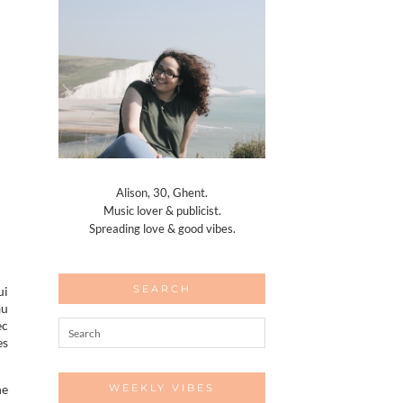
Alison, 30, Ghent.
Music lover & publicist.
Spreading love & good vibes.
SEARCH
ui
au
ec
es
ne
WEEKLY VIBES