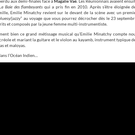
perdu aux demi-finales face à
Magalie Vaé
. Les Réunionnais avaient ensui
La Baie des flamboyants
qui a pris fin en 2010. Après s’être éloignée d
ille, Emilie Minatchy revient sur le devant de la scène avec un premi
-bluesy/jazzy” au voyage que vous pourrez décrocher dès le 23 septembr
rits et composés par la jeune femme multi-instrumentiste.
ment bien ce grand métissage musical qu’Emilie Minatchy compte no
créole et mariant la guitare et le violon au kayamb, instrument typique d
as et maloyas.
dans l’Océan Indien…