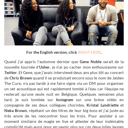
For the English version, click
RIGHT HERE
.
Quand j’ai appris l’automne dernier que
Gene Noble
serait de la
nouvelle tournée d’
Usher
, je n’ai pu cacher mon enthousiasme sur
Twitter
. Et Gene, que j’avais interviewé deux ans plus tôt au concert
de
Chris Brown
quand il se produisait encore sous le nom de Jaiden
The Cure, n’a pas tardé à me faire signe via un DM pour organiser
un set acoustique qui est rapidement tombé à l’eau car l’équipe ne
resterait qu’une seule nuit en Belgique. Quelques semaines plus
tard, je suis tombée sur
Instagram
sur une brève vidéo en
compagnie de ses deux collègues choristes,
Kristal Lyndriette
et
Neka Brown
, répétant un des titres de leur big boss et j’ai juste eu
très envie de les rencontrer tous les trois. Pour assister à un
moment similaire de magie en live et attester de leur indéniable
complicité mais aussi pour en savoir plus sur ces deux jolies jeunes