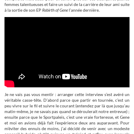
femmes talentueuses et faire un suivi de la carrière de leur ami suite
à la sortie de son EP
Rebirth of Gene
l’année dernière.
Je ne vais pas vous mentir : arranger cette interview s’est avéré un
véritable casse-tête. D’abord parce que partir en tournée, c’est un
peu vivre sur le fil et suivre le courant (entendez par là que jusqu’au
matin-même, je ne savais pas quand se déroulerait notre entrevue) ;
ensuite parce que le Sportpaleis, c’est une vraie forteresse, et Gene
et moi en avions déjà fait l’expérience deux ans auparavant. Pour
m’éviter des ennuis de moins, j’ai décidé de venir avec un modeste