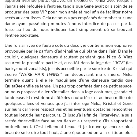
appareil hybride plutôt qu’avec un trépied et reflex avec lesquels
j’aurais été refoulée à l’entrée, tandis que Gene avait pris soin de se
procurer des pass VIP pour mon amie et moi afin de faciliter notre
accès aux coulisses. Cela ne nous a pas empêchés de tomber sur une
dame ayant passé cinq minutes à nous interdire de passer par la
fosse au lieu de nous indiquer tout simplement où se trouvait
l’entrée backstage.
Une fois arrivée de l’autre côté du décor, je contiens mon euphorie,
provoquée par le parfum d’adrénaline qui plane dans l’air. Dans le
couloir, quelques danseurs discutent pendant que
Nico & Vinz
assurent la première partie et, aussitôt dans la loge des “BGV” (les
background vocalists), je suis accueillie par le sourire de Kristal qui
s’écrie
“WE’RE HAIR TWINS!”
en découvrant ma crinière. Neka
termine quant à elle le maquillage d’une danseuse tandis que
QuitaBee
enfile sa tenue. Un peu trop confinés dans ce petit espace,
on nous propose d’aller s’installer dans la loge costumes, grande et
lumineuse. Et c’est donc à côté des couturières et au beau milieu de
quelques allées et venues que j’ai interrogé Neka, Kristal et Gene
sur leurs carrières respectives et les éventuels obstacles rencontrés
tout au long de leur parcours. Et jusqu’à la fin de l’interview, je suis
restée émerveillée face au soutien et au respect qu’ils s’apportent
mutuellement. C’est tellement beau. Et je trouve ça encore plus
beau de se le dire tout haut, à une époque où on a la critique plus