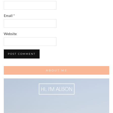
Email
*
Website
ABOUT ME