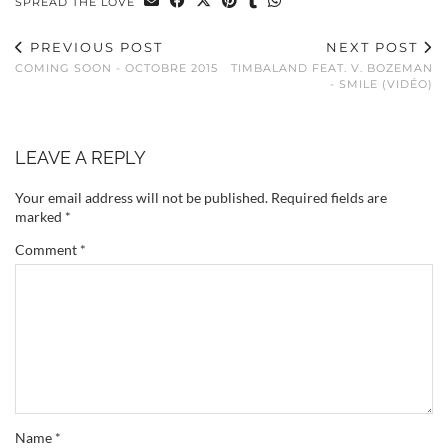
SPREAD THE LOVE
PREVIOUS POST
NEXT POST
COMING SOON - OCTOBRE 2015
TIMBALAND FEAT. V. BOZEMAN
- SMILE (VIDÉO)
LEAVE A REPLY
Your email address will not be published.
Required fields are
marked
*
Comment
*
Name
*