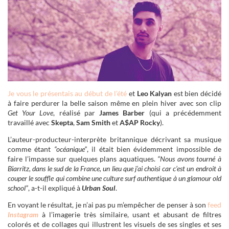
Je vous le présentais au début de l’été
et
Leo Kalyan
est bien décidé
à faire perdurer la belle saison même en plein hiver avec son clip
Get Your Love
, réalisé par
James Barber
(qui a précédemment
travaillé avec
Skepta
,
Sam Smith
et
A$AP Rocky
).
L’auteur-producteur-interprète britannique décrivant sa musique
comme étant
“océanique”
, il était bien évidemment impossible de
faire l’impasse sur quelques plans aquatiques.
“Nous avons tourné à
Biarritz, dans le sud de la France, un lieu que j’ai choisi car c’est un endroit à
couper le souffle qui combine une culture surf authentique à un glamour old
school”
, a-t-il expliqué à
Urban Soul
.
En voyant le résultat, je n’ai pas pu m’empêcher de penser à son
feed
Instagram
à l’imagerie très similaire, usant et abusant de filtres
colorés et de collages qui illustrent les visuels de ses singles et ses