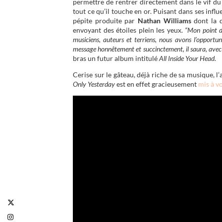
permettre de rentrer directement dans le vif du
tout ce qu’il touche en or. Puisant dans ses infl
pépite produite par
Nathan Williams
dont la q
envoyant des étoiles plein les yeux.
“Mon point de
musiciens, auteurs et terriens, nous avons l’opportu
message honnêtement et succinctement, il saura, avec 
bras un futur album intitulé
All Inside Your Head
.
Cerise sur le gâteau, déjà riche de sa musique, 
Only Yesterday
est en effet gracieusement
mis à v