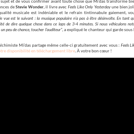
 sujet et de vous confirmer avant toute chose que Mi’das transforme bi
uences de
Stevie Wonder
, il livre avec
Feels Like Only Yesterday
une bien jol
ualité musicale est indéniable et le refrain tintinnabule gaiement, vo
 vue est le suivant : la musique populaire n’a pas à être désinvolte. En tant q
nité de dire quelque chose dans ce laps de 3-4 minutes. Si nous véhiculons not
un peu de chance, toucher l’auditeur”
, a expliqué le chanteur qui garde sous 
l’alchimiste Mi’das partage même celle-ci gratuitement avec vous :
Feels Li
otre disponibilité en téléchargement libre
. À votre bon cœur !