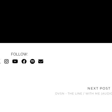
FOLLOW:
NEXT POST
DVSN - THE LINE / WITH ME (AUDI