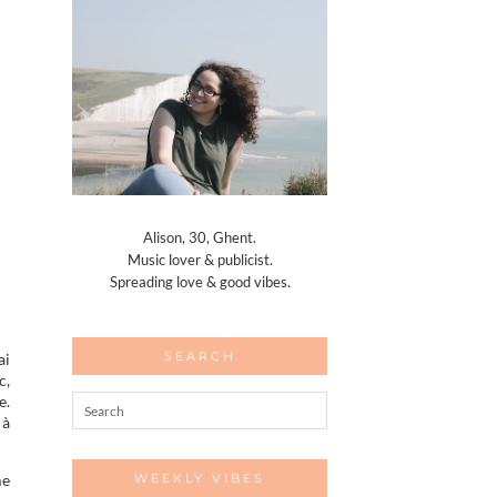
Alison, 30, Ghent.
Music lover & publicist.
Spreading love & good vibes.
SEARCH
ai
c,
e.
 à
me
WEEKLY VIBES