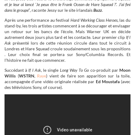
et je leur ai lancé ‘Je peux être le Frank Ocean de Hare Squead ?’. J’ai fini
dans le groupe”
, raconte Jessy sur le site irlandais
Buzz
.
Après une performance au festival
Hard Working Class Heroes
, las du
stand-by, les trois artistes commencent à se décourager et envisager
un retour sur les bancs de l’école. Mais Warner UK en décide
autrement deux jours plus tard et les contacte. Leur premier clip
If I
Ask
présenté lors de cette réunion circule dans tout le circuit à
Londres et Hare Squead croule soudainement sous les propositions
. Leur choix final se portera sur Sony/Columbia Records. Et
l’histoire ne fait que commencer.
Succédant à
If I Ask
, le single
Long Way To Go
co-produit par
Moon
Willis
(
WSTRN
,
Raye
) vient de faire son apparition sur la toile,
accompagnée d’une vidéo originale réalisée par
Ed Moustafa
(avec
des télévisions Sony, of course).