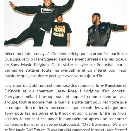
Récemment de passage à l’Ancienne Belgique en première partie de
Dua Lipa
, le trio
Hare Squead
s’est également arrêté dans les locaux
de Sony Music Belgium. Cette visite relayée sur Snapchat leur a
permis de s’attirer toute ma sympathie et un intérêt pour leur
musique que je souhaite partager avec vous aujourd’hui.
Le groupe de Dublinois est composé des rappeurs
Tony Konstone
et
E-Knock
et du chanteur
Jessy Rose
à l’origine d’un cocktail
énergique mêlant hip-hop, soul et pop. Et comme dans un vrai
groupe, tout le monde met la main à la pâte, tant pour l’écriture que
la composition de leurs morceaux – que ce soit Jessy à la guitare,
Tony pour les mélodies et E-Knock et son clavier. Entre les trois
artistes, le courant est passé instantanément après une rencontre
au Temple Bar et une virée en skateboard.
“On a traîné ensemble et on
se l’est jouée Odd Future. Ils avaient déjà commencé le projet Hare Squead