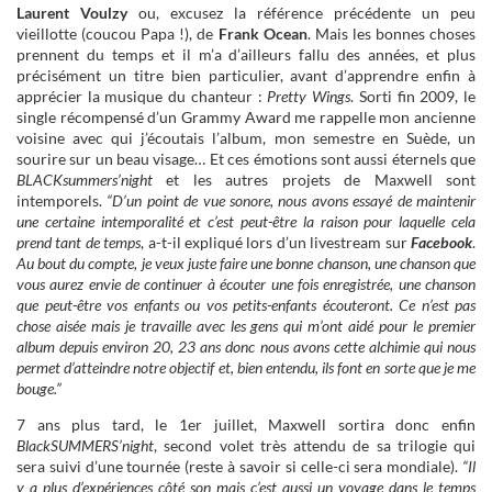
Laurent Voulzy
ou, excusez la référence précédente un peu
vieillotte (coucou Papa !), de
Frank Ocean
. Mais les bonnes choses
prennent du temps et il m’a d’ailleurs fallu des années, et plus
précisément un titre bien particulier, avant d’apprendre enfin à
apprécier la musique du chanteur :
Pretty Wings
. Sorti fin 2009, le
single récompensé d’un Grammy Award me rappelle mon ancienne
voisine avec qui j’écoutais l’album, mon semestre en Suède, un
sourire sur un beau visage… Et ces émotions sont aussi éternels que
BLACKsummers’night
et les autres projets de Maxwell sont
intemporels.
“D’un point de vue sonore, nous avons essayé de maintenir
une certaine intemporalité et c’est peut-être la raison pour laquelle cela
prend tant de temps
, a-t-il expliqué lors d’un livestream sur
Facebook
.
Au bout du compte, je veux juste faire une bonne chanson, une chanson que
vous aurez envie de continuer à écouter une fois enregistrée, une chanson
que peut-être vos enfants ou vos petits-enfants écouteront. Ce n’est pas
chose aisée mais je travaille avec les gens qui m’ont aidé pour le premier
album depuis environ 20, 23 ans donc nous avons cette alchimie qui nous
permet d’atteindre notre objectif et, bien entendu, ils font en sorte que je me
bouge.”
7 ans plus tard, le 1er juillet, Maxwell sortira donc enfin
BlackSUMMERS’night
, second volet très attendu de sa trilogie qui
sera suivi d’une tournée (reste à savoir si celle-ci sera mondiale).
“Il
y a plus d’expériences côté son mais c’est aussi un voyage dans le temps