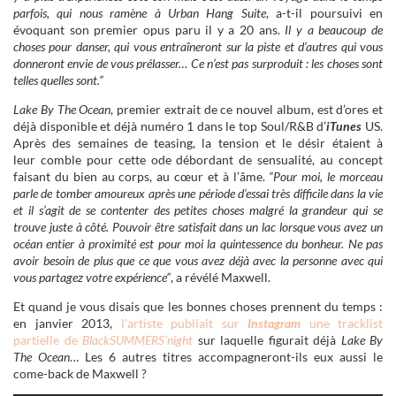
parfois, qui nous ramène à Urban Hang Suite
, a-t-il poursuivi en
évoquant son premier opus paru il y a 20 ans.
Il y a beaucoup de
choses pour danser, qui vous entraîneront sur la piste et d’autres qui vous
donneront envie de vous prélasser… Ce n’est pas surproduit : les choses sont
telles quelles sont.”
Lake By The Ocean
, premier extrait de ce nouvel album, est d’ores et
déjà disponible et déjà numéro 1 dans le top Soul/R&B d’
iTunes
US.
Après des semaines de teasing, la tension et le désir étaient à
leur comble pour cette ode débordant de sensualité, au concept
faisant du bien au corps, au cœur et à l’âme.
“Pour moi, le morceau
parle de tomber amoureux après une période d’essai très difficile dans la vie
et il s’agit de se contenter des petites choses malgré la grandeur qui se
trouve juste à côté. Pouvoir être satisfait dans un lac lorsque vous avez un
océan entier à proximité est pour moi la quintessence du bonheur. Ne pas
avoir besoin de plus que ce que vous avez déjà avec la personne avec qui
vous partagez votre expérience”
, a révélé Maxwell.
Et quand je vous disais que les bonnes choses prennent du temps :
en janvier 2013,
l’artiste publiait sur
Instagram
une tracklist
partielle de
BlackSUMMERS’night
sur laquelle figurait déjà
Lake By
The Ocean
… Les 6 autres titres accompagneront-ils eux aussi le
come-back de Maxwell ?