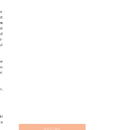
er
et
ye
et
ld
z-
ui
ne
eu
ec
 »
,
ki
ra
SOCIAL