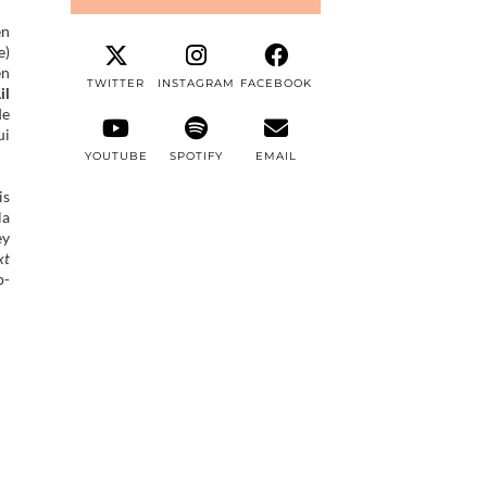
en
e)
en
TWITTER
INSTAGRAM
FACEBOOK
il
de
ui
YOUTUBE
SPOTIFY
EMAIL
is
la
ey
xt
p-