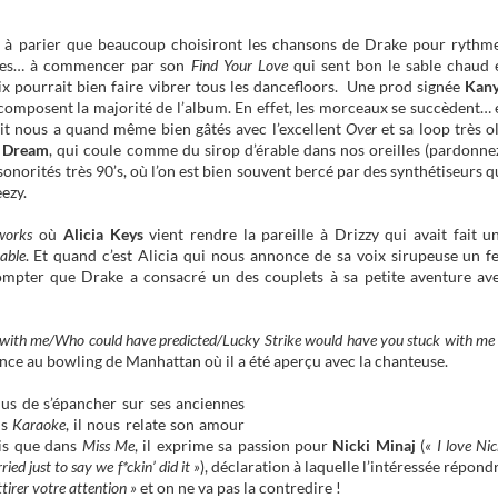
rt à parier que beaucoup choisiront les chansons de Drake pour rythm
ces… à commencer par son
Find Your Love
qui sent bon le sable chaud 
x pourrait bien faire vibrer tous les dancefloors. Une prod signée
Kan
 composent la majorité de l’album. En effet, les morceaux se succèdent… 
tit nous a quand même bien gâtés avec l’excellent
Over
et sa loop très o
 Dream
, qui coule comme du sirop d’érable dans nos oreilles (pardonne
onorités très 90’s, où l’on est bien souvent bercé par des synthétiseurs q
ezy.
works
où
Alicia Keys
vient rendre la pareille à Drizzy qui avait fait u
able
. Et quand c’est Alicia qui nous annonce de sa voix sirupeuse un f
s compter que Drake a consacré un des couplets à sa petite aventure av
cked with me/Who could have predicted/Lucky Strike would have you stuck with me
ence au bowling de Manhattan où il a été aperçu avec la chanteuse.
plus de s’épancher sur ses anciennes
ns
Karaoke
, il nous relate son amour
dis que dans
Miss Me
, il exprime sa passion pour
Nicki Minaj
(
« I love Nic
ied just to say we f*ckin’ did it »
), déclaration à laquelle l’intéressée répond
irer votre attention »
et on ne va pas la contredire !