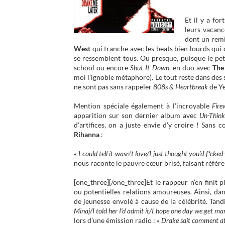
Et il y a fo
leurs vacan
dont un remi
West
qui tranche avec les beats bien lourds qui
se ressemblent tous. Ou presque, puisque le pe
school ou encore
Shut It Down
, en duo avec
The
moi l’ignoble métaphore). Le tout reste dans des s
ne sont pas sans rappeler
808s & Heartbreak
de Ye
Mention spéciale également à l’incroyable
Fire
apparition sur son dernier album avec
Un-Think
d’artifices, on a juste envie d’y croire ! San
Rihanna
:
« I could tell it wasn’t love/I just thought you’d f*
nous raconte le pauvre cœur brisé, faisant référ
[one_three]
[/one_three]Et le rappeur n’en finit 
ou potentielles relations amoureuses. Ainsi, da
de jeunesse envolé à cause de la célébrité. Tan
Minaj/I told her I’d admit it/I hope one day we get marr
lors d’une émission radio :
« Drake sait comment att