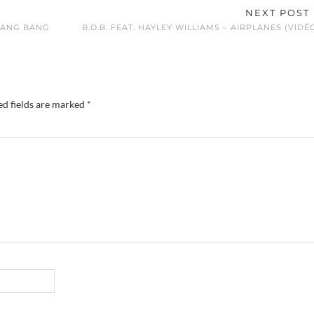
NEXT POST
BANG BANG
B.O.B. FEAT. HAYLEY WILLIAMS – AIRPLANES (VIDÉ
ed fields are marked
*