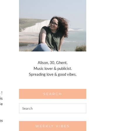
Alison, 30, Ghent.
Music lover & publicist.
Spreading love & good vibes.
 !
SEARCH
és
le
es
WEEKLY VIBES