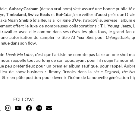
tale,
Aubrey Graham
(de son vrai nom) s’est assuré une bonne publicité 
nye,
Timbaland
,
Swizz Beats
et
Boi-1da
(à surveiller d’aussi près que Drak
aka
Noah Shebib
(d’ailleurs à l’origine d’
Un-Thinkable
) supervise l’album 
alement offert le luxe de nombreuses collaborations :
T.I.
,
Young Jeezy
,
L
 travailler avec elle comme dans ses rêves les plus fous, le grand fan 
 une autorisation de sampler le titre
At Your Best
pour
Unforgettable
, q
tingue dans son flow.
 de
Thank Me Later
, c’est que l’artiste ne compte pas faire un one shot ma
l nous rappelle tout au long de son opus, ayant pour fil rouge l’amour et 
que peu prétentieux pour un premier album sauf que, pour rappel, Aubr
ilieu de show-business : Jimmy Brooks dans la série
Degrassi, the Ne
ien être en pôle position pour devenir l’icône de la nouvelle génération hi
FOLLOW: