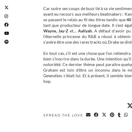
Car outre ses coups de buzz lié à sa vie sentimen
ayant eu recours aux meilleurs beatmakers : Ka
se passent le relais au fil des titres tandis que
40
tant que producteur de longue date. Il s’est ég
Wayne, Jay-Z
et…
Aaliyah
. A défaut d’avoir pu
l’éternelle princesse du R&B a réussi à obtenir
s’avère être une des rares tracks où Drake se dis
En tout cas, s’il est une chose que l’on retiendra
bien s’inscrire dans la durée. Une intention qu’i
notoriété. Ce dernier thème peut paraitre quel
Graham est loin d’être un inconnu dans le m
Generation
, c’était lui. Et à présent, il semble b
hop.
SPREAD THE LOVE