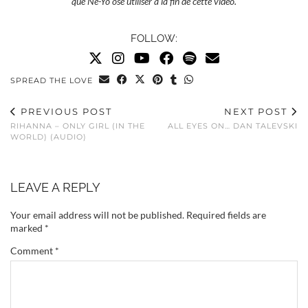
que Ne-Yo ose utiliser à la fin de cette vidéo.
FOLLOW:
SPREAD THE LOVE
PREVIOUS POST
NEXT POST
RIHANNA – ONLY GIRL (IN THE
ALL EYES ON… DAN TALEVSKI
WORLD) (AUDIO)
LEAVE A REPLY
Your email address will not be published.
Required fields are
marked
*
Comment
*