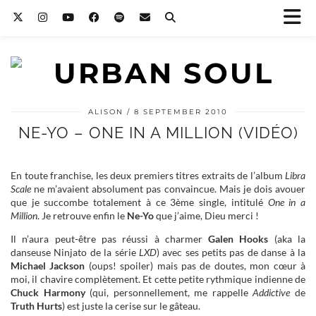
ALISON
8 SEPTEMBER 2010
NE-YO – ONE IN A MILLION (VIDÉO)
En toute franchise, les deux premiers titres extraits de l’album
Libra
Scale
ne m’avaient absolument pas convaincue. Mais je dois avouer
que je succombe totalement à ce 3ème single, intitulé
One in a
Million
. Je retrouve enfin le
Ne-Yo
que j’aime, Dieu merci !
Il n’aura peut-être pas réussi à charmer
Galen Hooks
(aka la
danseuse Ninjato de la série
LXD
) avec ses petits pas de danse à la
Michael Jackson
(oups! spoiler) mais pas de doutes, mon cœur à
moi, il chavire complètement. Et cette petite rythmique indienne de
Chuck Harmony
(qui, personnellement, me rappelle
Addictive
de
Truth Hurts
) est juste la cerise sur le gâteau.