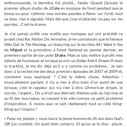
enthousiasmée, la dernière fut plutôt… fatale. Quand j’écoute le
premier album studio de
J.Cole
en musique de fond pendant que je
bosse ou pour rythmer mes soirées passées à flâner sur l’ordi, tout
va bien, rien à signaler. Mais dès que j’ose m’attarder un peu sur les
paroles… C’est le drame.
Je n’ai jamais prêté une oreille aux mixtapes qui ont précédé ce
projet chez
Roc Nation
. De Jermaine, je ne connaissais que le fameux
Who Dat, In The Morning
, un featuring sur le terrible
All I Want Is You
de
Miguel
et la prestation à
Forest National
en janvier dernier, en
première partie de son pote
Drake
. Mais je sais mettre à profit mes
talents de fouineuse et lorsque je vois un
Dollar And A Dream III
dans
la tracklist, je me dis déjà qu’il y a comme un problème… Je vais
donc à la recherche des deux premiers épisodes de 2007 et 2009 et,
comment vous expliquer ? C’est la même chose. Attention :
musicalement parlant, il n’y a rien à dire mais d’un point de vue
lyrique, c’est le rappeur qui n’a rien à dire. L’American dream, le
succès, l’argent… On a droit aux éternels thèmes usés du hip-hop et
au fil des morceaux, on ressent très vite comme un petit problème
d’inspiration. À moins que ce soit réellement tout ce côté bling-
bling qui l’inspire ?
« Pussy my passion »
, nous lance le jeune homme de 26 ans dans
God’s
Gift
(un comble). On avait bien compris. Et qu’on se le dise : placer