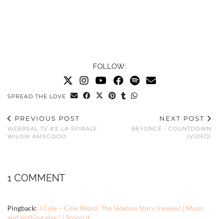
FOLLOW:
SPREAD THE LOVE
PREVIOUS POST
NEXT POST
WEBREAL TV #3: LA SPIRALE
BEYONCÉ - COUNTDOWN
WILOW AMSGOOD
(VIDÉO)
1 COMMENT
Pingback:
J.Cole – Cole Word: The Sideline Story (review) | Music
and nothing else ! | Scoop.it