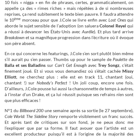
10 fois « nigga » en fin de phrases, certes, grammaticalement, on
appelle ça des « rimes riches » mais répétées à de si nombreuses
reprises, ça rend subitement le texte bien pauvre. Il faudra attendre
ème
le 10
morceau pour que J.Cole se livre enfin avec
Lost Ones
qui
aborde le sujet sensible de l’adoption (on saluera
Colonel Reyel
qui
a réussi à devancer les États-Unis avec
Aurélie
). Et plus tard arrive
Breakdown
et sa magnifique progression dans l’écriture où il évoque
son père absent.
En ce qui concerne les featurings, J.Cole s’en sort plutôt bien même
s’il aurait pu s’en passer. Thumbs up pour le sample de
Paulette
de
Balla et ses Balladins
sur
Can’t Get Enough
avec
Trey Songz
, c’était
finement joué. Et si vous vous demandiez où s’était cachée
Missy
Elliott
, ne cherchez plus : elle est en track 11, chantant (oui,
chantant !) sur
Nobody’s Perfect
! Un joli coup, encore une fois.
D’ailleurs, J.Cole pousse lui aussi la chansonnette de temps à autres,
à l’instar d’un Drake, et ça lui réussit puisque ses refrains n’en sont
que plus efficaces !
N°1 du
Billboard 200
une semaine après sa sortie (le 27 septembre),
Cole World: The Sideline Story
remporte visiblement un franc succès.
Et après tant de critiques sur son fond, je ne peux donc me
l’expliquer que par sa forme. Il faut avouer que l’artiste est un
excellent producteur puisqu’il est à l’origine de la majorité des