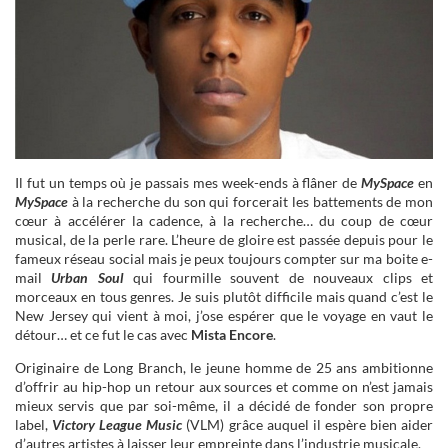
Il fut un temps où je passais mes week-ends à flâner de
MySpace
en
MySpace
à la recherche du son qui forcerait les battements de mon
cœur à accélérer la cadence, à la recherche… du coup de cœur
musical, de la perle rare. L’heure de gloire est passée depuis pour le
fameux réseau social mais je peux toujours compter sur ma boite e-
mail
Urban Soul
qui fourmille souvent de nouveaux clips et
morceaux en tous genres. Je suis plutôt difficile mais quand c’est le
New Jersey qui vient à moi, j’ose espérer que le voyage en vaut le
détour… et ce fut le cas avec
Mista Encore
.
Originaire de Long Branch, le jeune homme de 25 ans ambitionne
d’offrir au hip-hop un retour aux sources et comme on n’est jamais
mieux servis que par soi-même, il a décidé de fonder son propre
label,
Victory League Music
(VLM) grâce auquel il espère bien aider
d’autres artistes à laisser leur empreinte dans l’industrie musicale.