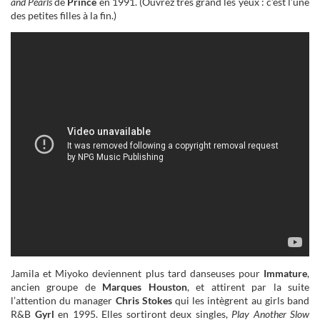
and Pearls
de
Prince
en 1991. (Ouvrez très grand les yeux : c’est l’une
des petites filles à la fin.)
Jamila et Miyoko deviennent plus tard danseuses pour
Immature
,
ancien groupe de
Marques Houston
, et attirent par la suite
l’attention du manager
Chris Stokes
qui les intègrent au girls band
R&B
Gyrl
en 1995. Elles sortiront deux singles,
Play Another Slow