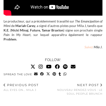
Le producteur, qui a précédemment travaillé sur
The Emancipation of
Mimi
de
Mariah Carey
, a signé d’autres pistes pour Mila J, tandis que
K.E.
(
Nicki Minaj
,
Future,
Tamar Braxton
) signe son prochain single
Pain In My Heart
, sur lequel apparaîtra également le rappeur
Problem
.
Suivez
Mila J.
FOLLOW:
SPREAD THE LOVE
PREVIOUS POST
NEXT POST
ALL EYES ON... MILA J
NOUVEAU RENDEZ-VOUS : LE
SOUL PEOPLE BRUNCH