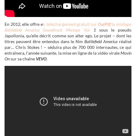
En 2012, elle offre e
n téléchargement gratuit sur
DatPiff
la mixtape
Battlefield America Soundtrack Mixtape Vol.
1
sous le pseudo
Japollonia, qu’elle décrit comme son alter ego. Le projet – dont les
titres peuvent être entendus dans le film
Battlefield America
réalisé
par… Chris Stokes ! – séduira plus de 700 000 internautes, ce qui
entraînera, l’année suivante, la mise en ligne de la vidéo virale
Movin
On
sur sa chaîne
VEVO
.