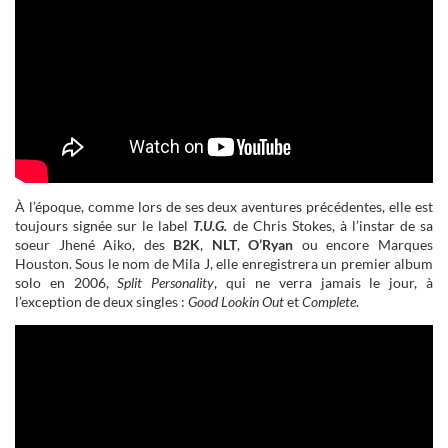
À l’époque, comme lors de ses deux aventures précédentes, elle est
toujours signée sur le label
T.U.G.
de Chris Stokes, à l’instar de sa
soeur Jhené Aiko, des
B2K
,
NLT
,
O’Ryan
ou encore Marques
Houston. Sous le nom de Mila J, elle enregistrera un premier album
solo en 2006,
Split Personality
, qui ne verra jamais le jour, à
l’exception de deux singles :
Good Lookin Out
et
Complete
.