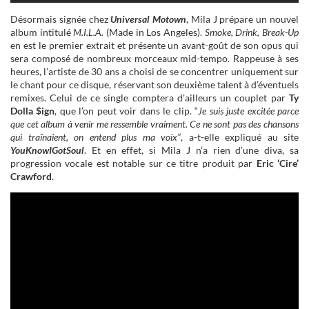
Désormais signée chez
Universal Motown
, Mila J prépare un nouvel
album intitulé
M.I.L.A.
(Made in Los Angeles).
Smoke, Drink, Break-Up
en est le premier extrait et présente un avant-goût de son opus qui
sera composé de nombreux morceaux mid-tempo. Rappeuse à ses
heures, l’artiste de 30 ans a choisi de se concentrer uniquement sur
le chant pour ce disque, réservant son deuxième talent à d’éventuels
remixes. Celui de ce single comptera d’ailleurs un couplet par
Ty
Dolla $ign
, que l’on peut voir dans le clip. “
Je suis juste excitée parce
que cet album à venir me ressemble vraiment. Ce ne sont pas des chansons
qui traînaient, on entend plus ma voix”
, a-t-elle expliqué au site
YouKnowIGotSoul
. Et en effet, si Mila J n’a rien d’une diva, sa
progression vocale est notable sur ce titre produit par
Eric ‘Cire’
Crawford
.