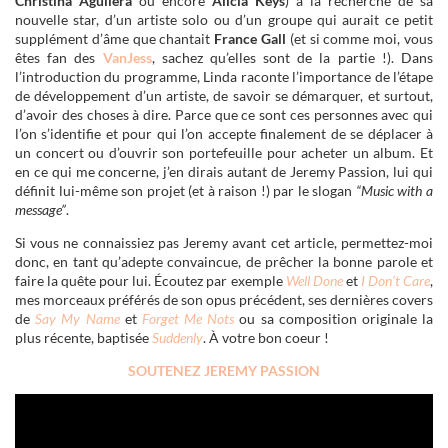
Christina Aguilera
ou encore
Alicia Keys
) à la recherche de sa
nouvelle star, d’un artiste solo ou d’un groupe qui aurait ce petit
supplément d’âme que chantait
France Gall
(et si comme moi, vous
êtes fan des
VanJess
, sachez qu’elles sont de la partie !). Dans
l’introduction du programme, Linda raconte l’importance de l’étape
de développement d’un artiste, de savoir se démarquer, et surtout,
d’avoir des choses à dire. Parce que ce sont ces personnes avec qui
l’on s’identifie et pour qui l’on accepte finalement de se déplacer à
un concert ou d’ouvrir son portefeuille pour acheter un album. Et
en ce qui me concerne, j’en dirais autant de Jeremy Passion, lui qui
définit lui-même son projet (et à raison !) par le slogan
“Music with a
message”
.
Si vous ne connaissiez pas Jeremy avant cet article, permettez-moi
donc, en tant qu’adepte convaincue, de prêcher la bonne parole et
faire la quête pour lui. Écoutez par exemple
Well Done
et
I Don’t Care
,
mes morceaux préférés de son opus précédent, ses dernières covers
de
Say My Name
et
Forget Me Nots
ou sa composition originale la
plus récente, baptisée
Suddenly
. À votre bon coeur !
SOUTENEZ JEREMY PASSION