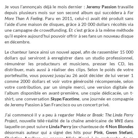
Je vous l’annonçais déjà le mois dernier :
Jeremy Passion
travaille
depuis plusieurs mois sur son second album qui succédera à
For
More Than A Feeling
. Paru en 2011, celui-ci avait été produit sans
l’aide d’une maison de disques, grâce à 20 000 dollars récoltés via
une campagne de crowdfunding. Et c’est grâce à la même méthode
qu’il espère aujourd’hui pouvoir offrir à ses fans un nouveau disque
en décembre.
Le chanteur lance ainsi un nouvel appel, afin de rassembler 15 000
dollars qui serviront à enregistrer dans un studio professionnel,
rémunérer les producteurs et musiciens, presser les CD, les
distribuer, mais aussi à réaliser des clips. Selon le poids de votre
portefeuille, vous pouvez jusqu’au 26 août décider de lui verser 1
comme 2000 dollars et voir votre générosité récompensée, selon
votre contribution, par un simple merci, une version digitale de
l’album disponible en avant-première, une copie dédicacée, un t-
shirt, une conversation
Skype
/
Facetime
, une journée en compagnie
de Jeremy Passion à San Francisco ou un concert privé.
J’ai commencé il y a peu à regarder
Make or Break: The Linda Perry
Project
, nouvelle télé-réalité de la chaîne américaine de
VH1
dans
laquelle on peut suivre
Linda Perry
(ex-chanteuse de
4 Non Blondes
désormais auteur qui a signé des hits pour
Pink
,
Gwen Stefani
,