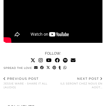
FOLLOW:
SPREAD THE LOVE
PREVIOUS POST
NEXT POST
JESSIE WARE - SHARE IT ALL
ILS SERONT CHEZ NOUS EN
(AUDIO)
AOÛT...