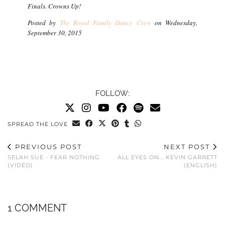
Finals. Crowns Up!
Posted by
The Royal Family Dance Crew
on Wednesday,
September 30, 2015
FOLLOW:
SPREAD THE LOVE
PREVIOUS POST
NEXT POST
SELAH SUE - FEAR NOTHING
ALL EYES ON... KEVIN GARRETT
(VIDÉO)
(ENGLISH)
1 COMMENT