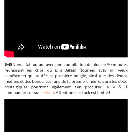
JMSN
en a fait autant avec une compilation de plus de 90 minutes
réunissant les clips du
Blue Album
(tournés avec un vieux
caméscope) qui souffle sa première bougie, ainsi que des démos
inédites et des bonus. Les fans de la première heure, puristes et/ou
nostalgiques pourront également s’en procurer le VHS, à
commander sur son
e-shop
. Attention : le stock est limité !