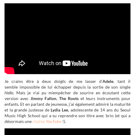
Je crains être à deux doigts de me lasser d’
Adele
, tant il
semble impossible de lui échapper depuis la sortie de son single
Hello
. Mais je n’ai pu m’empêcher de sourire en écoutant cette
version avec
Jimmy Fallon
,
The Roots
et leurs instruments pour
enfants. Et en parlant de jeunesse, j’ai également admiré la maturité
et la grande justesse de
Lydia Lee
, adolescente de 14 ans du Seoul
Music High School qui a su reprendre son titre avec brio (et qui a
désormais une
chaîne
YouTube
!).