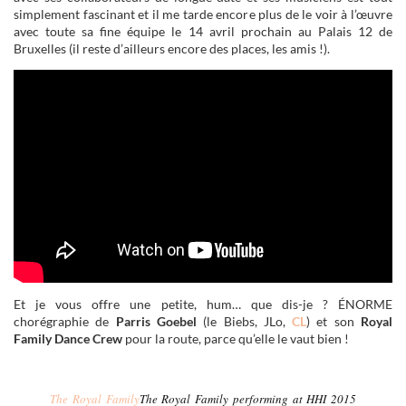
simplement fascinant et il me tarde encore plus de le voir à l’œuvre
avec toute sa fine équipe le 14 avril prochain au Palais 12 de
Bruxelles (il reste d’ailleurs encore des places, les amis !).
Et je vous offre une petite, hum… que dis-je ? ÉNORME
chorégraphie de
Parris Goebel
(le Biebs, JLo,
CL
) et son
Royal
Family Dance Crew
pour la route, parce qu’elle le vaut bien !
The Royal Family
The Royal Family performing at HHI 2015