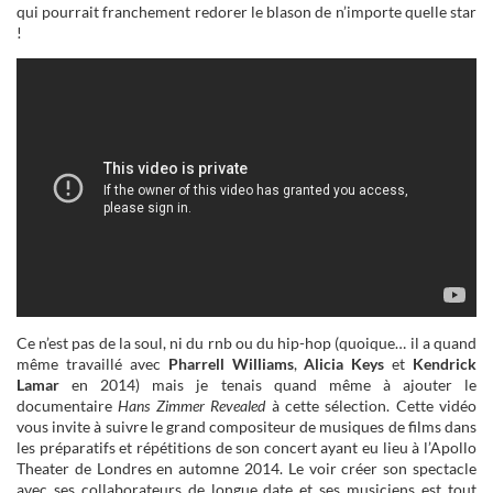
qui pourrait franchement redorer le blason de n’importe quelle star
!
Ce n’est pas de la soul, ni du rnb ou du hip-hop (quoique… il a quand
même travaillé avec
Pharrell Williams
,
Alicia Keys
et
Kendrick
Lamar
en 2014) mais je tenais quand même à ajouter le
documentaire
Hans Zimmer Revealed
à cette sélection. Cette vidéo
vous invite à suivre le grand compositeur de musiques de films dans
les préparatifs et répétitions de son concert ayant eu lieu à l’Apollo
Theater de Londres en automne 2014. Le voir créer son spectacle
avec ses collaborateurs de longue date et ses musiciens est tout